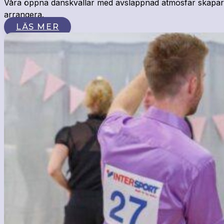
Våra öppna danskvällar med avslappnad atmosfär skapar go
arrangera.
LÄS MER