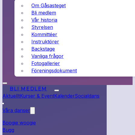
Om Gåsasteget
Bli medlem
Vår historia
Styrelsen
Kommittéer
Instruktörer
Backstage
Vanliga frågor
Fotogallerier
Föreningsdokument
BLI MEDLEM
Aktuellt
Kurser & Event
Kalender
Socialdans
Våra danser
Boogie woogie
Bugg