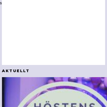
s
AKTUELLT