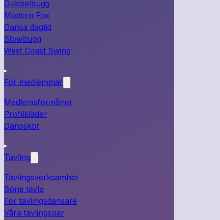
Dubbelbugg
Modern Fox
Dansa dagtid
Slowbugg
West Coast Swing
För medlemmar
Medlemsförmåner
Profilkläder
Dansskor
Tävling
Tävlingsverksamhet
Börja tävla
För tävlingsdansare
Våra tävlingspar