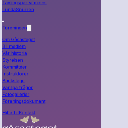
Tävlingspar vi minns
LundaSnurren
Föreningen
Om Gåsasteget
Bli medlem
Vår historia
Styrelsen
Kommittéer
Instruktörer
Backstage
Vanliga frågor
Fotogallerier
Föreningsdokument
Hitta hit
Kontakt