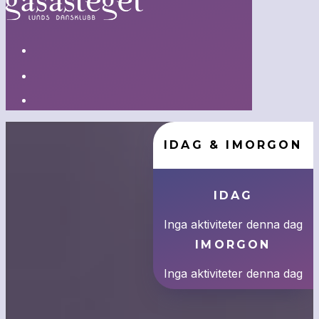
BUGG | WEST COAST SWING | BOOGIE WOOGIE | FOX
IDAG & IMORGON
DANSA MED OSS
Lunds Dansklubb Gåsasteget, ideell danssportsförening, a
IDAG
lokal med Lunds absolut bästa dansgolv!
KURSER & EVENT
Inga aktiviteter denna dag
SOCIALDANS
IMORGON
TÄVLINGSVERKSAMHET
Inga aktiviteter denna dag