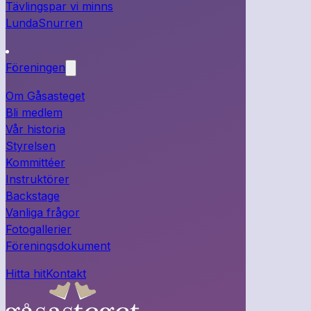
Tävlingspar vi minns
LundaSnurren
Föreningen
Om Gåsasteget
Bli medlem
Vår historia
Styrelsen
Kommittéer
Instruktörer
Backstage
Vanliga frågor
Fotogallerier
Föreningsdokument
Hitta hit
Kontakt