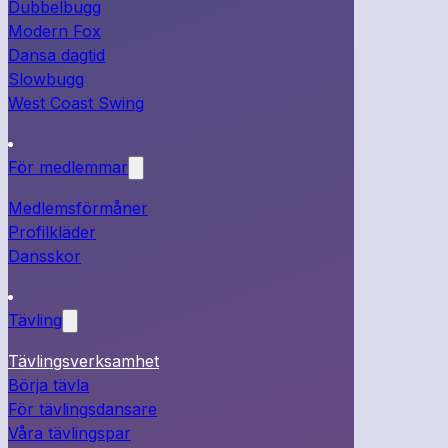
Dubbelbugg
Modern Fox
Dansa dagtid
Slowbugg
West Coast Swing
För medlemmar
Medlemsförmåner
Profilkläder
Dansskor
Tävling
Tävlingsverksamhet
Börja tävla
För tävlingsdansare
Våra tävlingspar