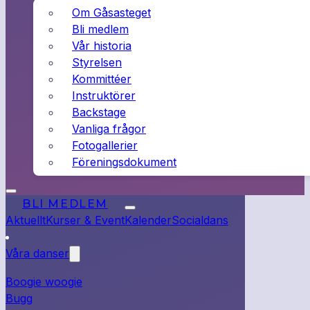
Om Gåsasteget
Bli medlem
Vår historia
Styrelsen
Kommittéer
Instruktörer
Backstage
Vanliga frågor
Fotogallerier
Föreningsdokument
BLI MEDLEM
Aktuellt
Kurser & Event
Kalender
Socialdans
Våra danser
Boogie woogie
Bugg