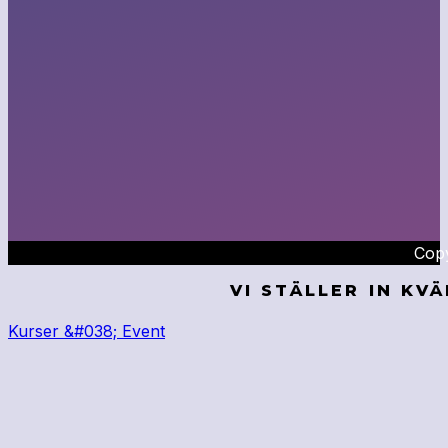
Copy
VI STÄLLER IN KV
Kurser &#038; Event