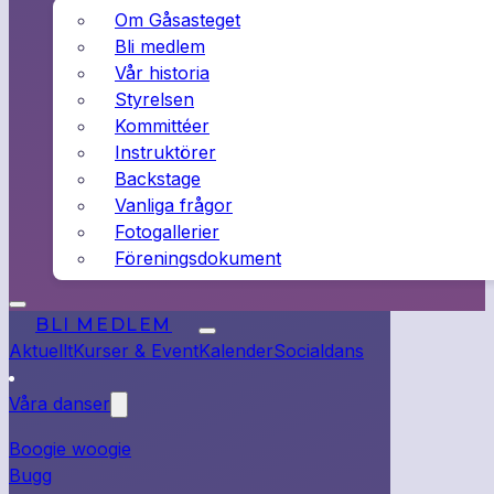
Om Gåsasteget
Bli medlem
Vår historia
Styrelsen
Kommittéer
Instruktörer
Backstage
Vanliga frågor
Fotogallerier
Föreningsdokument
BLI MEDLEM
Aktuellt
Kurser & Event
Kalender
Socialdans
Våra danser
Boogie woogie
Bugg