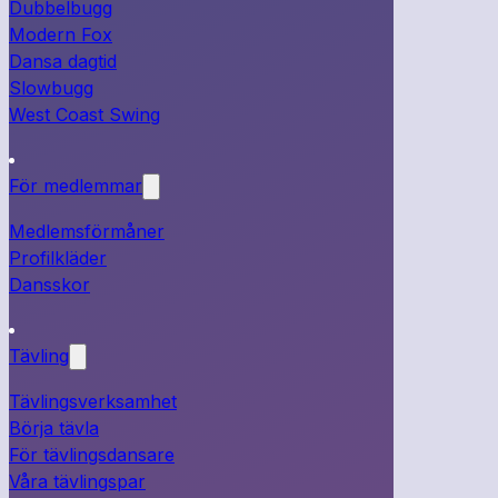
Dubbelbugg
Modern Fox
Dansa dagtid
Slowbugg
West Coast Swing
För medlemmar
Medlemsförmåner
Profilkläder
Dansskor
Tävling
Tävlingsverksamhet
Börja tävla
För tävlingsdansare
Våra tävlingspar