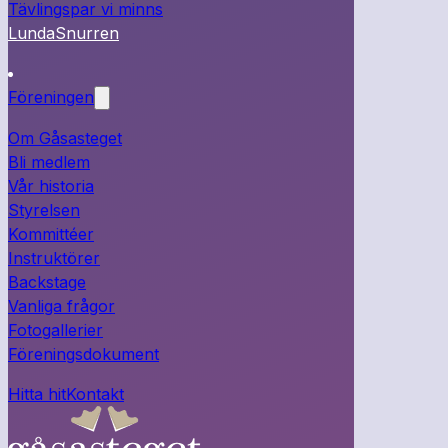
Tävlingspar vi minns
LundaSnurren
Föreningen
Om Gåsasteget
Bli medlem
Vår historia
Styrelsen
Kommittéer
Instruktörer
Backstage
Vanliga frågor
Fotogallerier
Föreningsdokument
Hitta hit
Kontakt