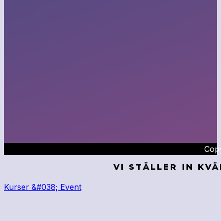
Copy
VI STÄLLER IN KV
Kurser &#038; Event