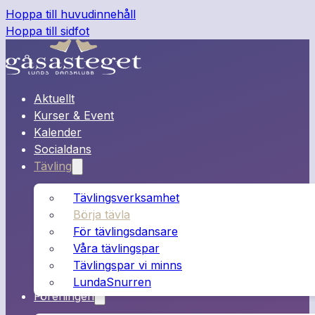
Hoppa till huvudinnehåll
Hoppa till sidfot
Aktuellt
Kurser & Event
Kalender
Socialdans
Tävling
Tävlingsverksamhet
Börja tävla
För tävlingsdansare
Våra tävlingspar
Tävlingspar vi minns
LundaSnurren
Föreningen