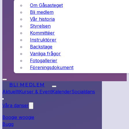
Om Gåsasteget
Bli medlem
Vår historia
Styrelsen
Kommittéer
Instruktörer
Backstage
Vanliga frågor
Fotogallerier
Föreningsdokument
BLI MEDLEM
Aktuellt
Kurser & Event
Kalender
Socialdans
Våra danser
Boogie woogie
Bugg