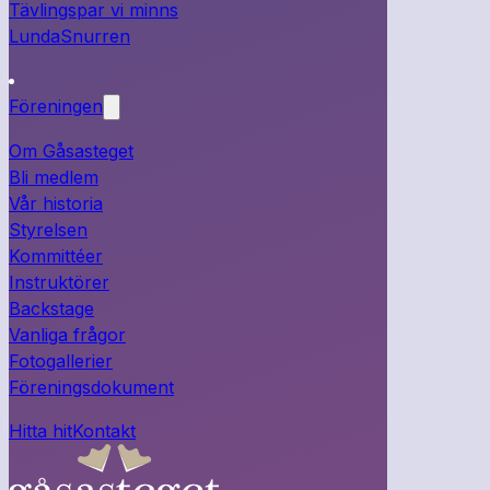
Tävlingspar vi minns
LundaSnurren
Föreningen
Om Gåsasteget
Bli medlem
Vår historia
Styrelsen
Kommittéer
Instruktörer
Backstage
Vanliga frågor
Fotogallerier
Föreningsdokument
Hitta hit
Kontakt