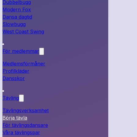
Dubbelbugg
Modern Fox
Dansa dagtid
Slowbugg
West Coast Swing
För medlemmar
Medlemsförmåner
Profilkläder
Dansskor
Tävling
Tävlingsverksamhet
Börja tävla
För tävlingsdansare
Våra tävlingspar