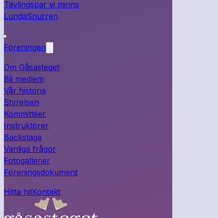
Tävlingspar vi minns
LundaSnurren
Föreningen
Om Gåsasteget
Bli medlem
Vår historia
Styrelsen
Kommittéer
Instruktörer
Backstage
Vanliga frågor
Fotogallerier
Föreningsdokument
Hitta hit
Kontakt