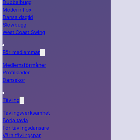
Dubbelbugg
Modern Fox
Dansa dagtid
Slowbugg
West Coast Swing
För medlemmar
Medlemsförmåner
Profilkläder
Dansskor
Tävling
Tävlingsverksamhet
Börja tävla
För tävlingsdansare
Våra tävlingspar