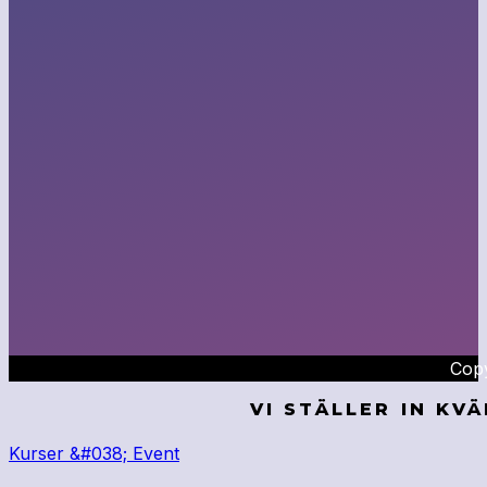
Copy
VI STÄLLER IN KV
Kurser &#038; Event