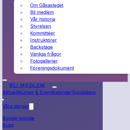
Om Gåsasteget
Bli medlem
Vår historia
Styrelsen
Kommittéer
Instruktörer
Backstage
Vanliga frågor
Fotogallerier
Föreningsdokument
BLI MEDLEM
Aktuellt
Kurser & Event
Kalender
Socialdans
Våra danser
Boogie woogie
Bugg