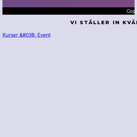
Copy
VI STÄLLER IN KV
Kurser &#038; Event