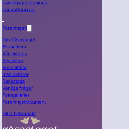
Tävlingspar vi minns
LundaSnurren
Föreningen
Om Gåsasteget
Bli medlem
Vår historia
Styrelsen
Kommittéer
Instruktörer
Backstage
Vanliga frågor
Fotogallerier
Föreningsdokument
Hitta hit
Kontakt