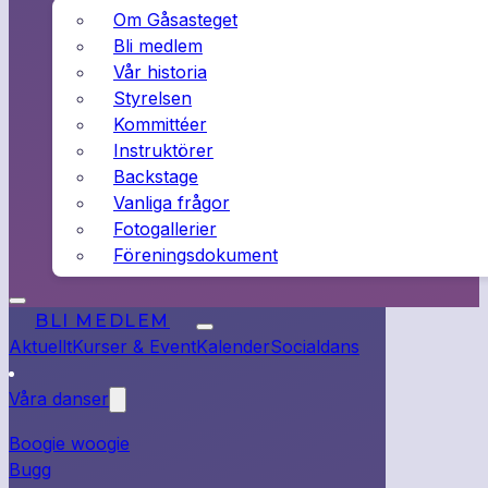
Om Gåsasteget
Bli medlem
Vår historia
Styrelsen
Kommittéer
Instruktörer
Backstage
Vanliga frågor
Fotogallerier
Föreningsdokument
BLI MEDLEM
Aktuellt
Kurser & Event
Kalender
Socialdans
Våra danser
Boogie woogie
Bugg