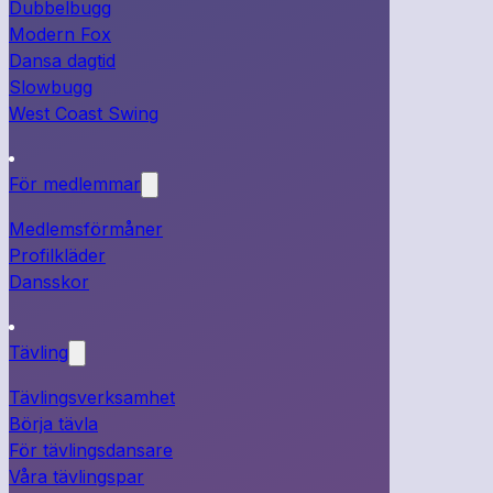
Dubbelbugg
Modern Fox
Dansa dagtid
Slowbugg
West Coast Swing
För medlemmar
Medlemsförmåner
Profilkläder
Dansskor
Tävling
Tävlingsverksamhet
Börja tävla
För tävlingsdansare
Våra tävlingspar