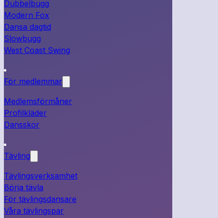
Dubbelbugg
Modern Fox
Dansa dagtid
Slowbugg
West Coast Swing
För medlemmar
Medlemsförmåner
Profilkläder
Dansskor
Tävling
Tävlingsverksamhet
Börja tävla
För tävlingsdansare
Våra tävlingspar