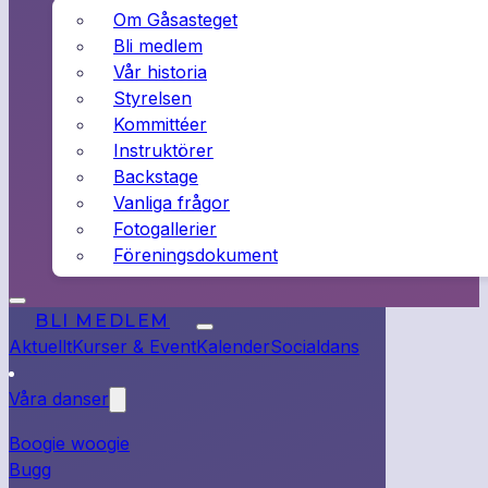
Om Gåsasteget
Bli medlem
Vår historia
Styrelsen
Kommittéer
Instruktörer
Backstage
Vanliga frågor
Fotogallerier
Föreningsdokument
BLI MEDLEM
Aktuellt
Kurser & Event
Kalender
Socialdans
Våra danser
Boogie woogie
Bugg