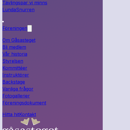
Tävlingspar vi minns
LundaSnurren
Föreningen
Om Gåsasteget
Bli medlem
Vår historia
Styrelsen
Kommittéer
Instruktörer
Backstage
Vanliga frågor
Fotogallerier
Föreningsdokument
Hitta hit
Kontakt