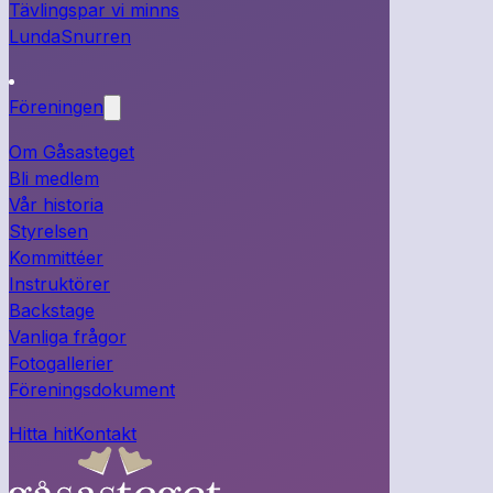
Tävlingspar vi minns
LundaSnurren
Föreningen
Om Gåsasteget
Bli medlem
Vår historia
Styrelsen
Kommittéer
Instruktörer
Backstage
Vanliga frågor
Fotogallerier
Föreningsdokument
Hitta hit
Kontakt