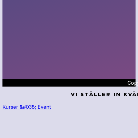
Copy
VI STÄLLER IN KV
Kurser &#038; Event