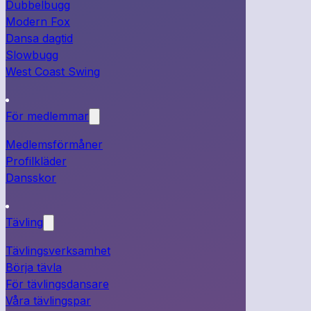
Dubbelbugg
Modern Fox
Dansa dagtid
Slowbugg
West Coast Swing
För medlemmar
Medlemsförmåner
Profilkläder
Dansskor
Tävling
Tävlingsverksamhet
Börja tävla
För tävlingsdansare
Våra tävlingspar