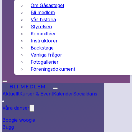
Om Gåsasteget
Bli medlem
Vår historia
Styrelsen
Kommittéer
Instruktörer
Backstage
Vanliga frågor
Fotogallerier
Föreningsdokument
BLI MEDLEM
Aktuellt
Kurser & Event
Kalender
Socialdans
Våra danser
Boogie woogie
Bugg