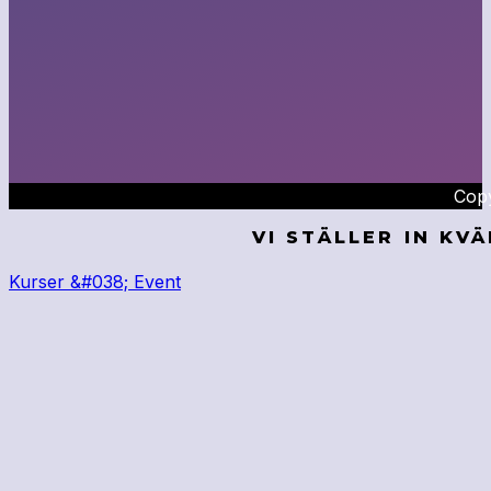
Copy
VI STÄLLER IN KV
Kurser &#038; Event