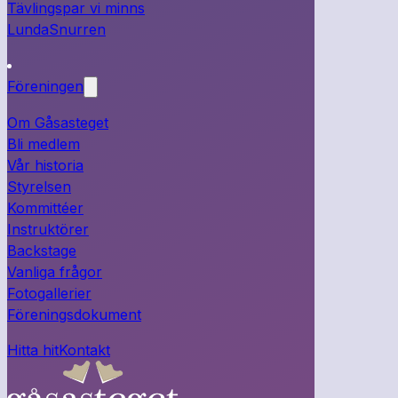
Tävlingspar vi minns
LundaSnurren
Föreningen
Om Gåsasteget
Bli medlem
Vår historia
Styrelsen
Kommittéer
Instruktörer
Backstage
Vanliga frågor
Fotogallerier
Föreningsdokument
Hitta hit
Kontakt