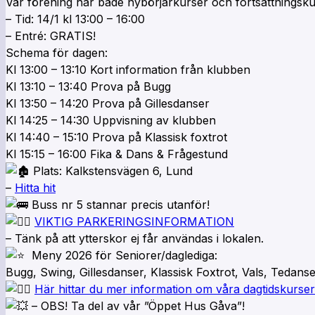
Vår förening har både nybörjarkurser och fortsättningsku
– Tid: 14/1 kl 13:00 – 16:00
– Entré: GRATIS!
Schema för dagen:
Kl 13:00 – 13:10 Kort information från klubben
Kl 13:10 – 13:40 Prova på Bugg
Kl 13:50 – 14:20 Prova på Gillesdanser
Kl 14:25 – 14:30 Uppvisning av klubben
Kl 14:40 – 15:10 Prova på Klassisk foxtrot
Kl 15:15 – 16:00 Fika & Dans & Frågestund
Plats: Kalkstensvägen 6, Lund
–
Hitta hit
Buss nr 5 stannar precis utanför!
VIKTIG PARKERINGSINFORMATION
– Tänk på att ytterskor ej får användas i lokalen.
Meny 2026 för Seniorer/daglediga:
Bugg, Swing, Gillesdanser, Klassisk Foxtrot, Vals, Tedans
Här hittar du mer information om våra dagtidskurser
– OBS! Ta del av vår ”Öppet Hus Gåva”!