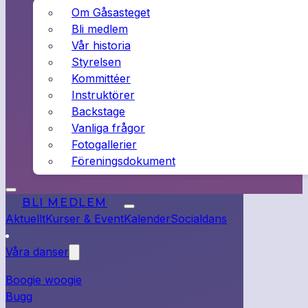
Om Gåsasteget
Bli medlem
Vår historia
Styrelsen
Kommittéer
Instruktörer
Backstage
Vanliga frågor
Fotogallerier
Föreningsdokument
BLI MEDLEM
Aktuellt
Kurser & Event
Kalender
Socialdans
Våra danser
Boogie woogie
Bugg