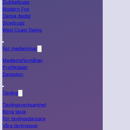
Dubbelbugg
Modern Fox
Dansa dagtid
Slowbugg
West Coast Swing
För medlemmar
Medlemsförmåner
Profilkläder
Dansskor
Tävling
Tävlingsverksamhet
Börja tävla
För tävlingsdansare
Våra tävlingspar