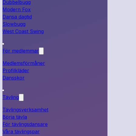
Dubbelbugg
Modern Fox
Dansa dagtid
Slowbugg
West Coast Swing
För medlemmar
Medlemsförmåner
Profilkläder
Dansskor
Tävling
Tävlingsverksamhet
Börja tävla
För tävlingsdansare
Våra tävlingspar