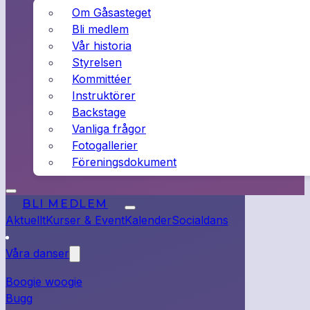
Om Gåsasteget
Bli medlem
Vår historia
Styrelsen
Kommittéer
Instruktörer
Backstage
Vanliga frågor
Fotogallerier
Föreningsdokument
BLI MEDLEM
Aktuellt
Kurser & Event
Kalender
Socialdans
Våra danser
Boogie woogie
Bugg