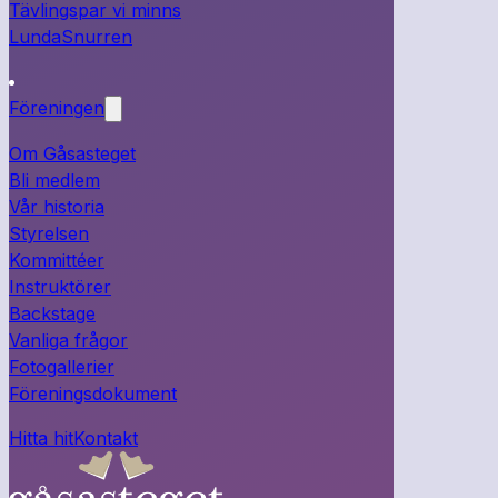
Tävlingspar vi minns
LundaSnurren
Föreningen
Om Gåsasteget
Bli medlem
Vår historia
Styrelsen
Kommittéer
Instruktörer
Backstage
Vanliga frågor
Fotogallerier
Föreningsdokument
Hitta hit
Kontakt