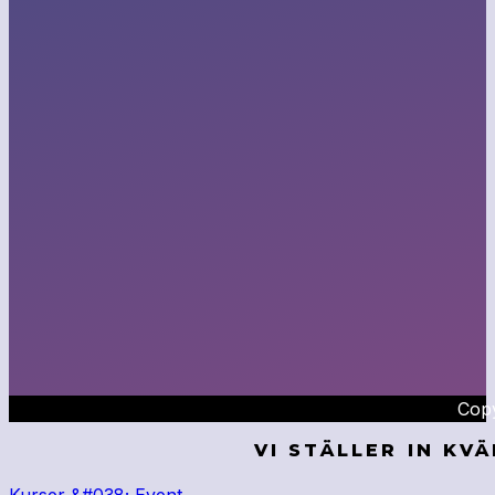
Copy
VI STÄLLER IN KV
Kurser &#038; Event