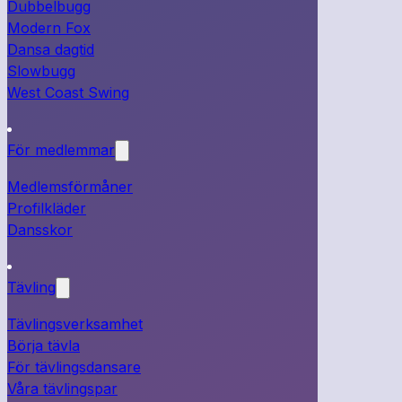
Dubbelbugg
Modern Fox
Dansa dagtid
Slowbugg
West Coast Swing
För medlemmar
Medlemsförmåner
Profilkläder
Dansskor
Tävling
Tävlingsverksamhet
Börja tävla
För tävlingsdansare
Våra tävlingspar