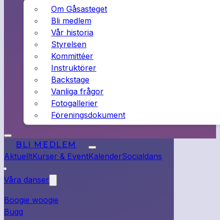
Om Gåsasteget
Bli medlem
Vår historia
Styrelsen
Kommittéer
Instruktörer
Backstage
Vanliga frågor
Fotogallerier
Föreningsdokument
BLI MEDLEM
Aktuellt
Kurser & Event
Kalender
Socialdans
Våra danser
Boogie woogie
Bugg