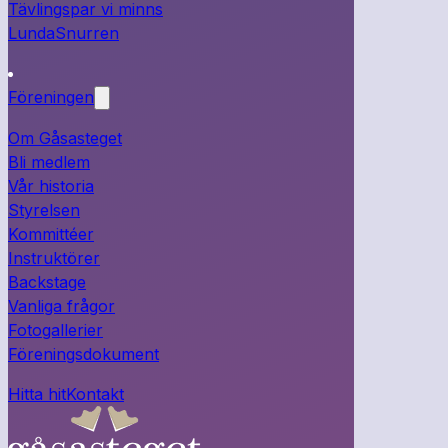
Tävlingspar vi minns
LundaSnurren
Föreningen
Om Gåsasteget
Bli medlem
Vår historia
Styrelsen
Kommittéer
Instruktörer
Backstage
Vanliga frågor
Fotogallerier
Föreningsdokument
Hitta hit
Kontakt