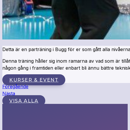
Detta är en parträning i Bugg för er som gått alla nivåerna
Denna träning håller sig inom ramarna av vad som är tillåte
någon gång i framtiden eller enbart bli ännu bättre teknisk
KURSER & EVENT
Föregående
Nästa
VISA ALLA