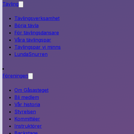
Tävling
Tävlingsverksamhet
Börja tävla
För tävlingsdansare
Våra tävlingspar
Tävlingspar vi minns
LundaSnurren
Föreningen
Om Gåsasteget
Bli medlem
Vår historia
Styrelsen
Kommittéer
Instruktörer
Backstage