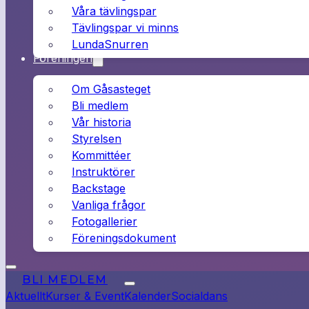
Våra tävlingspar
Tävlingspar vi minns
LundaSnurren
Föreningen
Om Gåsasteget
Bli medlem
Vår historia
Styrelsen
Kommittéer
Instruktörer
Backstage
Vanliga frågor
Fotogallerier
Föreningsdokument
BLI MEDLEM
Aktuellt
Kurser & Event
Kalender
Socialdans