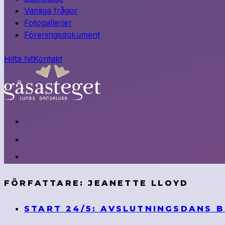
Vanliga frågor
Fotogallerier
Föreningsdokument
Hitta hit
Kontakt
FÖRFATTARE:
JEANETTE LLOYD
START 24/5: AVSLUTNINGSDANS 