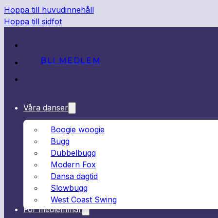
Hoppa till huvudinnehåll
Hoppa till sidfot
BLI MEDLEM
Våra danser
Boogie woogie
Bugg
Dubbelbugg
Modern Fox
Dansa dagtid
Slowbugg
West Coast Swing
För medlemmar