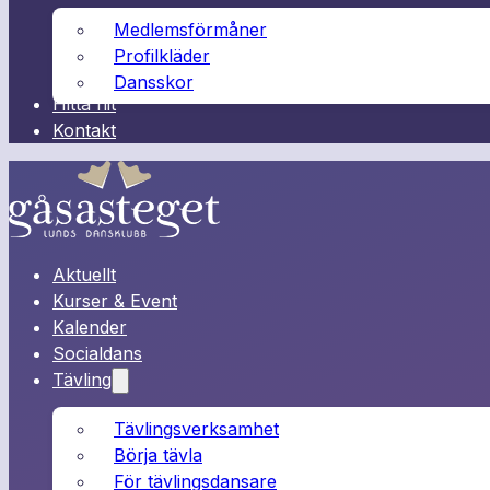
Medlemsförmåner
Profilkläder
Dansskor
Hitta hit
Kontakt
Aktuellt
Kurser & Event
Kalender
Socialdans
Tävling
Tävlingsverksamhet
Börja tävla
För tävlingsdansare